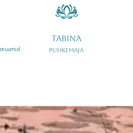
ka majutust
est.
mahutades
pidude
suplu
on hea
saunas t
TABINA
s sauna ja
Suurepä
eoruumid
Puhkemaja
est.
grill
 mahutades
av
s ja
kaks lisa
 ideaalne
Saunamajas
peosaal