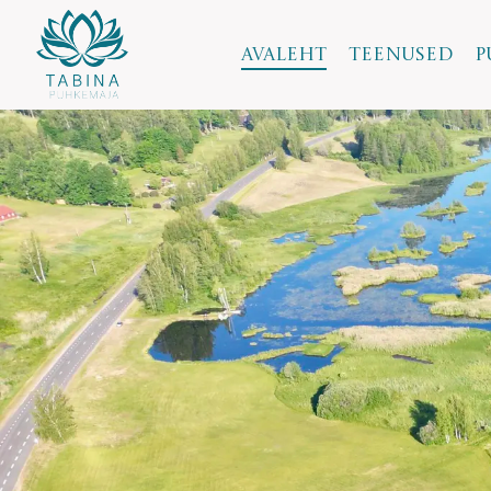
Skip
to
Avaleht
Teenused
P
content