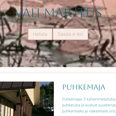
Vali majutus
Helista
Saada e-kiri
Puhkemaja
Puhkemajas 3 kaheinimesetuba, 
puhketuba ja avatud suveterras
puhkamiseks ja väiksemate üritu