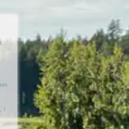
t.
uses
, 1