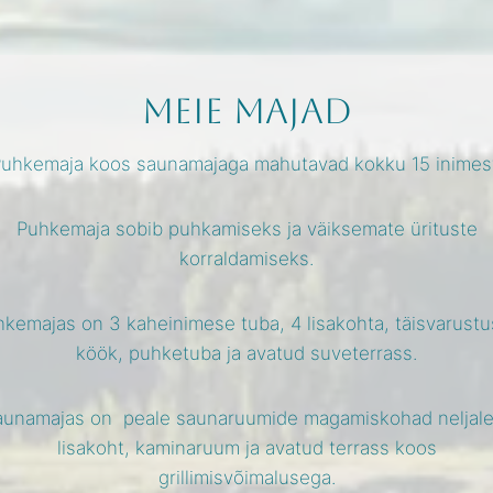
Meie majad
uhkemaja koos saunamajaga mahutavad kokku 15 inimes
Puhkemaja sobib puhkamiseks ja väiksemate ürituste
korraldamiseks.
kemajas on 3 kaheinimese tuba, 4 lisakohta, täisvarust
köök, puhketuba ja avatud suveterrass.
unamajas on peale saunaruumide magamiskohad neljale
lisakoht, kaminaruum ja avatud terrass koos
grillimisvõimalusega.