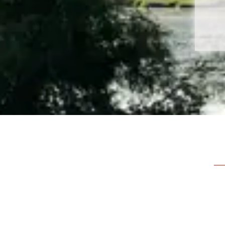
grillimisvõimalusega.
ja toitlustus