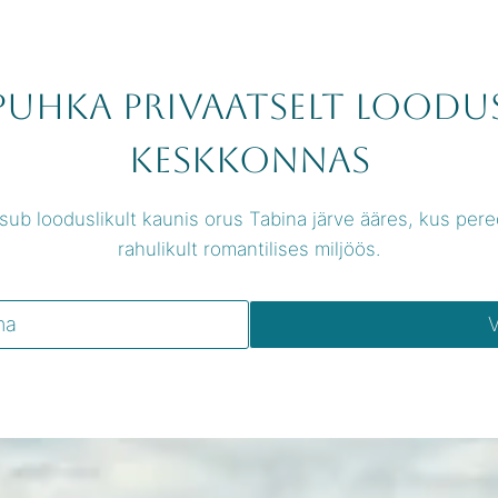
puhka privaatselt loodu
keskkonnas
ub looduslikult kaunis orus Tabina järve ääres, kus per
rahulikult romantilises miljöös.
ma
V