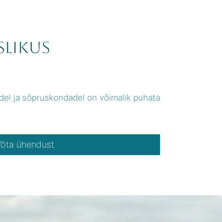
slikus
edel ja sõpruskondadel on võimalik puhata
õta ühendust