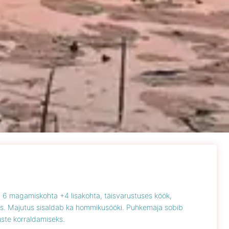
6 magamiskohta +4 lisakohta, täisvarustuses köök,
s. Majutus sisaldab ka hommikusööki. Puhkemaja sobib
ste korraldamiseks.