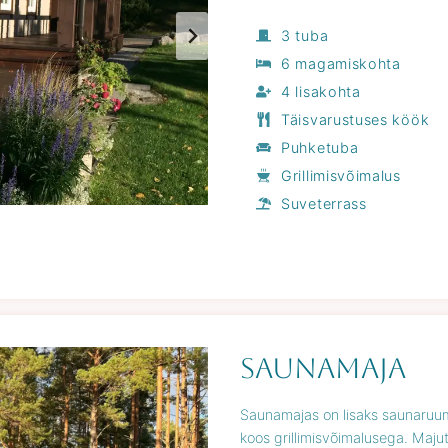
3 tuba
6 magamiskohta
4 lisakohta
Täisvarustuses köök
Puhketuba
Grillimisvõimalus
Suveterrass
Saunamaja
Saunamajas on lisaks saunaruum
koos grillimisvõimalusega. Maj