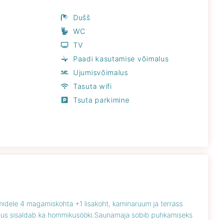
Dušš
WC
TV
Paadi kasutamise võimalus
Ujumisvõimalus
Tasuta wifi
Tsuta parkimine
idele 4 magamiskohta +1 lisakoht, kaminaruum ja terrass
utus sisaldab ka hommikusööki.Saunamaja sobib puhkamiseks